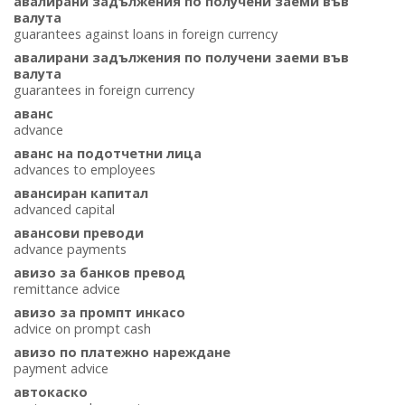
авалирани задължения по получени заеми във
валута
guarantees against loans in foreign currency
авалирани задължения по получени заеми във
валута
guarantees in foreign currency
аванс
advance
аванс на подотчетни лица
advances to employees
авансиран капитал
advanced capital
авансови преводи
advance payments
авизо за банков превод
remittance advice
авизо за промпт инкасо
advice on prompt cash
авизо по платежно нареждане
payment advice
автокаско