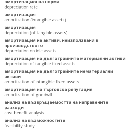
амортизационна норма
depreciation rate
амортизация
amortization (intangible assets)
амортизация
depreciation (of tangible assets)
амортизация на активи, неизползвани в
производството
depreciation on idle assets
амортизация на дълготрайните материални активи
depreciation of tangible fixed assets
амортизация на дълготрайните нематериални
активи
amortization of intangible fixed assets
амортизация на търговска репутация
amortization of goodwill
анализ на възвръщаемостта на направените
разходи
cost benefit analysis
анализ на възможностите
feasibility study