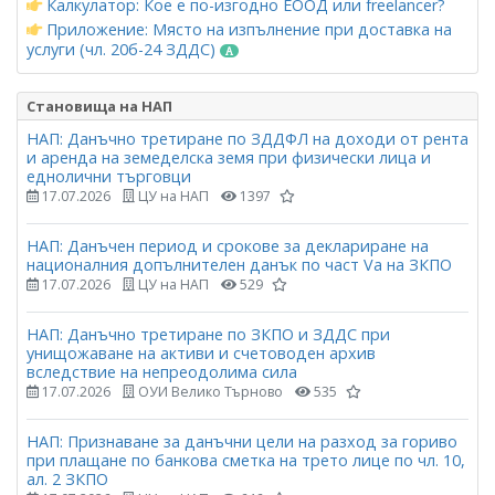
Калкулатор: Кое е по-изгодно ЕООД или freelancer?
Приложение: Място на изпълнение при доставка на
услуги (чл. 20б-24 ЗДДС)
Становища на НАП
НАП: Данъчно третиране по ЗДДФЛ на доходи от рента
и аренда на земеделска земя при физически лица и
еднолични търговци
17.07.2026
ЦУ на НАП
1397
НАП: Данъчен период и срокове за деклариране на
националния допълнителен данък по част Vа на ЗКПО
17.07.2026
ЦУ на НАП
529
НАП: Данъчно третиране по ЗКПО и ЗДДС при
унищожаване на активи и счетоводен архив
вследствие на непреодолима сила
17.07.2026
ОУИ Велико Търново
535
НАП: Признаване за данъчни цели на разход за гориво
при плащане по банкова сметка на трето лице по чл. 10,
ал. 2 ЗКПО