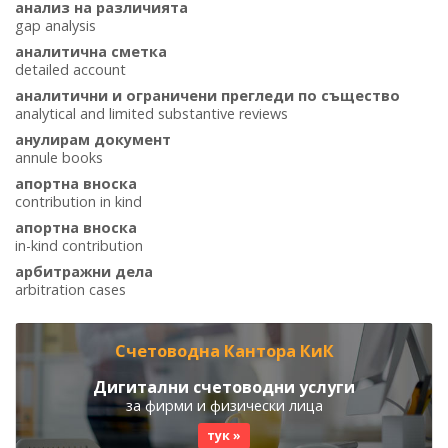
анализ на различията
gap analysis
аналитична сметка
detailed account
аналитични и ограничени прегледи по същество
analytical and limited substantive reviews
анулирам документ
annule books
апортна вноска
contribution in kind
апортна вноска
in-kind contribution
арбитражни дела
arbitration cases
Счетоводна Кантора КиК
Дигитални счетоводни услуги
за фирми и физически лица
тук »