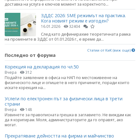
доставка на услуга е ключов момент за коректното...
ЗДДС 2026: SME режимът на практика.
Кога новият режим е изгоден?
16.01.2026
32404
След като дефинирахме теоретичната рамка
на промените в ЗДДС от 01.01.2026 г., е време да...
Статии от КиК (виж още)
Последно от форума
Корекция на декларация по чл.50
Вчера
312
Подайте заявление в офиса на НАП по местоживеене на
физическото лице и опишете в него причините, поради които
искате корекция на...
Услеги по електронен път за физически лица в трети
страни
Вчера
148
Извинете за правописната грешка в заглавието. Не виждам как
да я коригирам. Моля, администраторите да го оправят, ако
могат.
Прекратяване дейността на фирма и майчинство