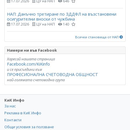
17.07.2026
ЦУ на НАП
646
НАП: Данъчно третиране по ЗДДФЛ на възстановени
осигурителни вноски от чужбина
17.07.2026
ЦУ на НАП
140
Всички становища от НАП
Намери ни във Facebook
Харесай нашата страница
Facebook.com/KiKinfo
и се присъедини към
ПРОФЕСИОНАЛНА СЧЕТОВОДНА ОБЩНОСТ
най-голямата счетоводна група
КиК Инфо
За нас
Реклама в КиК Инфо
Контакти
Общи условия за ползване