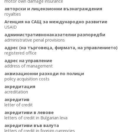
motor own damage insurance
авторски и лицензионни възнаграждения
royalties
Агенция на САЩ за международно развитие
USAID
административнонаказателни разпоредби
administrative penal provisions
адрес (на търговеца, фирмата, на управлението)
registered office
адрес на управление
address of management
аквизационни разходи по полици
policy acquisition costs
акредитация
acreditation
акредитив
letter of credit
акредитиви в левове
letters of credit in Bulgarian leva
акредитиви във валута
letters of credit in foreign currencies