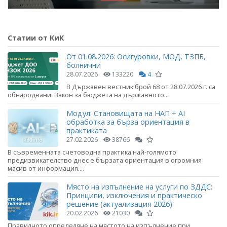
Статии от КиК
От 01.08.2026: Осигуровки, МОД, ТЗПБ,
болнични
28.07.2026
133220
4
В Държавен вестник брой 68 от 28.07.2026 г. са
обнародвани: Закон за бюджета на държавното...
Модул: Становищата на НАП + AI
обработка за бърза ориентация в
практиката
27.02.2026
38766
В съвременната счетоводна практика най-голямото
предизвикателство днес е бързата ориентация в огромния
масив от информация....
Място на изпълнение на услуги по ЗДДС:
Принципи, изключения и практическо
решение (актуализация 2026)
20.02.2026
21030
Правилното определяне на мястото на изпълнение при