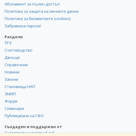
Абонамент за пълен достъп
Политика за защита на личните данни
Политика за бисквитките (cookies)
Забравена парола!
Раздели
ТРЗ
Счетоводство
Данъци
Справочник
Новини
Закони
Становища НАП
ЗМИП
Форум
Семинари
Публикуване на ГФО
Създаден и поддържан от
Счетоводна кантора К и К