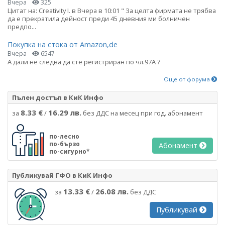
Вчера
325
Цитат на: Creativity I. в Вчера в 10:01 " За целта фирмата не трябва
да е прекратила дейност преди 45 дневния ми болничен
предпо...
Покупка на стока от Amazon,de
Вчера
6547
А дали не следва да сте регистриран по чл.97А ?
Още от форума
Пълен достъп в КиК Инфо
8.33 €
16.29 лв.
за
/
без ДДС на месец при год. абонамент
по-лесно
по-бързо
Абонамент
по-сигурно*
Публикувай ГФО в КиК Инфо
13.33 €
26.08 лв.
за
/
без ДДС
Публикувай