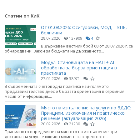
Статии от КиК
От 01.08.2026: Осигуровки, МОД, ТЗПБ,
болнични
28.07.2026
137909
4
В Държавен вестник брой 68 от 28.07.2026 г. са
обнародвани: Закон за бюджета на държавното...
Модул: Становищата на НАП + AI
обработка за бърза ориентация в
практиката
27.02.2026
38971
В съвременната счетоводна практика най-голямото
предизвикателство днес е бързата ориентация в огромния
масив от информация....
Място на изпълнение на услуги по ЗДДС:
Принципи, изключения и практическо
решение (актуализация 2026)
20.02.2026
21230
Правилното определяне на мястото на изпълнение при
доставка на услуга е ключов момент за коректното...