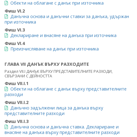
Обекти на облагане с данък при източника
Фиш VI.2
Данъчна основа и данъчни ставки за данъка, удържан
при източника
Фиш VI.3
Деклариране и внасяне на данъка при източника
Фиш VI.4
Преизчисляване на данък при източника
ГЛАВА VII ДАНЪК ВЪРХУ РАЗХОДИТЕ
Раздел VII.I ДАНЪК ВЪРХУ ПРЕДСТАВИТЕЛНИТЕ РАЗХОДИ,
СВЪРЗАНИ С ДЕЙНОСТТА
Фиш VII.I.1
Обекти на облагане с данък върху представителните
разходи
Фиш VII.I.2
Данъчно задължени лица за данъка върху
представителните разходи
Фиш VII.I.3
Данъчна основа и данъчна ставка. Деклариране и
внасяне на данъка върху представителните разходи