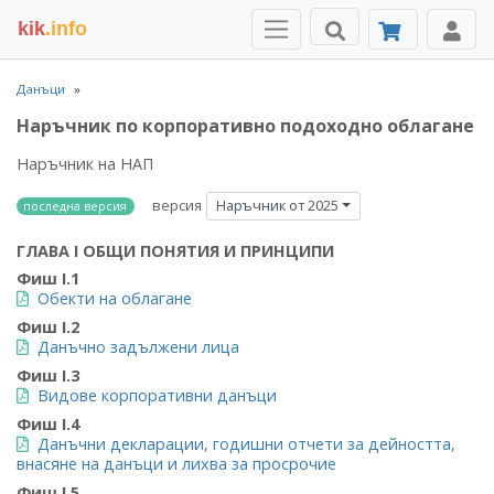
kik
.info
Данъци
Наръчник по корпоративно подоходно облагане
Наръчник на НАП
версия
Наръчник от 2025
последна версия
ГЛАВА I ОБЩИ ПОНЯТИЯ И ПРИНЦИПИ
Фиш I.1
Обекти на облагане
Фиш I.2
Данъчно задължени лица
Фиш I.3
Видове корпоративни данъци
Фиш I.4
Данъчни декларации, годишни отчети за дейността,
внасяне на данъци и лихва за просрочие
Фиш I.5