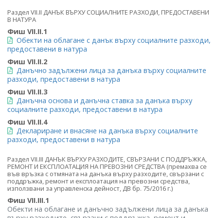
Раздел VII.II ДАНЪК ВЪРХУ СОЦИАЛНИТЕ РАЗХОДИ, ПРЕДОСТАВЕНИ
В НАТУРА
Фиш VII.II.1
Обекти на облагане с данък върху социалните разходи,
предоставени в натура
Фиш VII.II.2
Данъчно задължени лица за данъка върху социалните
разходи, предоставени в натура
Фиш VII.II.3
Данъчна основа и данъчна ставка за данъка върху
социалните разходи, предоставени в натура
Фиш VII.II.4
Деклариране и внасяне на данъка върху социалните
разходи, предоставени в натура
Раздел VII.III ДАНЪК ВЪРХУ РАЗХОДИТЕ, СВЪРЗАНИ С ПОДДРЪЖКА,
РЕМОНТ И ЕКСПЛОАТАЦИЯ НА ПРЕВОЗНИ СРЕДСТВА (премахва се
във връзка с отмяната на данъка върху разходите, свързани с
поддръжка, ремонт и експлоатация на превозни средства,
използвани за управленска дейност, ДВ бр. 75/2016 г.)
Фиш VII.III.1
Обекти на облагане и данъчно задължени лица за данъка
върху разходите, свързани с поддръжка, ремонт и