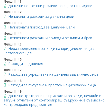
Фиш II.II.1
Данъчни постоянни разлики - същност и видове
Фиш II.II.2
Непризнати разходи за данъчни цели
Фиш II.II.3
Непризнати приходи за данъчни цели
Фиш II.II.4
Непризнати разходи и приходи от липси и брак
Фиш II.II.5
Неразпределяеми разходи на юридически лица с
нестопанска цел
Фиш II.II.6
Разходи за дарения
Фиш II.II.7
Разходи за учредяване на данъчно задължено лице
Фиш II.II.8
Разходи за пътуване и престой на физически лица
Фиш II.II.9
Данъчно третиране на приходи и разходи, печалби и
загуби, отчетени от контролиращ съдружник в съвместно
контролирано предприятие