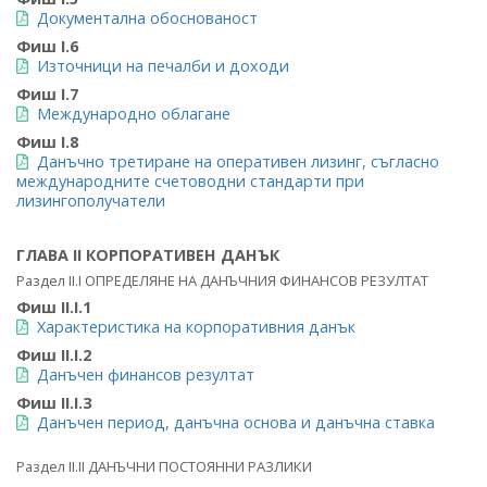
Документална обоснованост
Фиш I.6
Източници на печалби и доходи
Фиш I.7
Международно облагане
Фиш I.8
Данъчно третиране на оперативен лизинг, съгласно
международните счетоводни стандарти при
лизингополучатели
ГЛАВА II КОРПОРАТИВЕН ДАНЪК
Раздел II.I ОПРЕДЕЛЯНЕ НА ДАНЪЧНИЯ ФИНАНСОВ РЕЗУЛТАТ
Фиш II.I.1
Характеристика на корпоративния данък
Фиш II.I.2
Данъчен финансов резултат
Фиш II.I.3
Данъчен период, данъчна основа и данъчна ставка
Раздел II.II ДАНЪЧНИ ПОСТОЯННИ РАЗЛИКИ