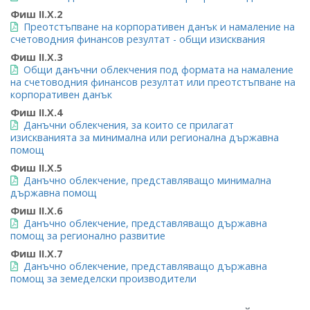
Фиш II.X.2
Преотстъпване на корпоративен данък и намаление на
счетоводния финансов резултат - общи изисквания
Фиш II.X.3
Общи данъчни облекчения под формата на намаление
на счетоводния финансов резултат или преотстъпване на
корпоративен данък
Фиш II.X.4
Данъчни облекчения, за които се прилагат
изискванията за минимална или регионална държавна
помощ
Фиш II.X.5
Данъчно облекчение, представляващо минимална
държавна помощ
Фиш II.X.6
Данъчно облекчение, представляващо държавна
помощ за регионално развитие
Фиш II.X.7
Данъчно облекчение, представляващо държавна
помощ за земеделски производители