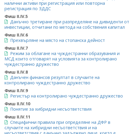
налични активи при регистрация или повторна
регистрация по ЗДДС
Фиш II.IV.5
Данъчно третиране при разпределяне на дивиденти от
инвестиции, отчитани по метода на собствения капитал
Фиш II.IV.6
Прехвърляне на място на стопанска дейност
Фиш II.IV.7
Режим за облагане на чуждестранни образувания и
МСД които отговарят на условията за контролирано
чуждестранно дружество
Фиш II.IV.8
Данъчен финансов резултат в случаите на
контролирано чуждестранно дружество
Фиш II.IV.9
Регистър на контролирано чуждестранно дружество
Фиш II.IV.10
Понятие за хибридни несъответствия
Фиш II.IV.11
Специфични правила при определяне на ДФР в
случаите на хибридни несъответствия и на
несъответствия с данъчно задължено лице, което е