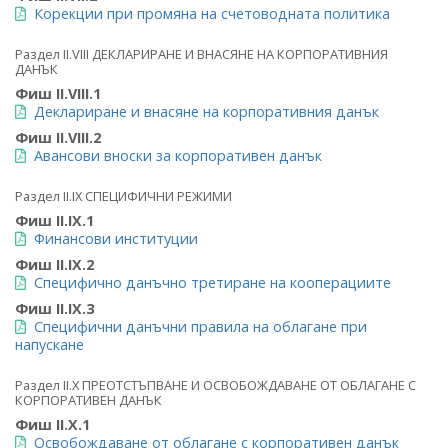
Корекции при промяна на счетоводната политика
Раздел II.VIII ДЕКЛАРИРАНЕ И ВНАСЯНЕ НА КОРПОРАТИВНИЯ
ДАНЪК
Фиш II.VIII.1
Деклариране и внасяне на корпоративния данък
Фиш II.VIII.2
Авансови вноски за корпоративен данък
Раздел II.IX СПЕЦИФИЧНИ РЕЖИМИ
Фиш II.IX.1
Финансови институции
Фиш II.IX.2
Специфично данъчно третиране на кооперациите
Фиш II.IX.3
Специфични данъчни правила на облагане при
напускане
Раздел II.X ПРЕОТСТЪПВАНЕ И ОСВОБОЖДАВАНЕ ОТ ОБЛАГАНЕ С
КОРПОРАТИВЕН ДАНЪК
Фиш II.X.1
Освобождаване от облагане с корпоративен данък