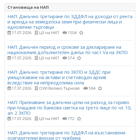
Становища на НАП
НАП: Данъчно третиране по ЗДДФЛ на доходи от рента
и аренда на земеделска земя при физически лица и
еднолични търговци
17.07.2026
ЦУ на НАП
1504
НАП: Данъчен период и срокове за деклариране на
националния допълнителен данък по част Vа на ЗКПО
17.07.2026
ЦУ на НАП
574
НАП: Данъчно третиране по ЗКПО и ЗДДС при
унищожаване на активи и счетоводен архив
вследствие на непреодолима сила
17.07.2026
ОУИ Велико Търново
594
НАП: Признаване за данъчни цели на разход за гориво
при плащане по банкова сметка на трето лице по чл. 10,
ал. 2 ЗКПО
17.07.2026
ЦУ на НАП
772
НАП: Данъчно третиране по ЗДДФЛ на възстановени
осигурителни вноски от чужбина