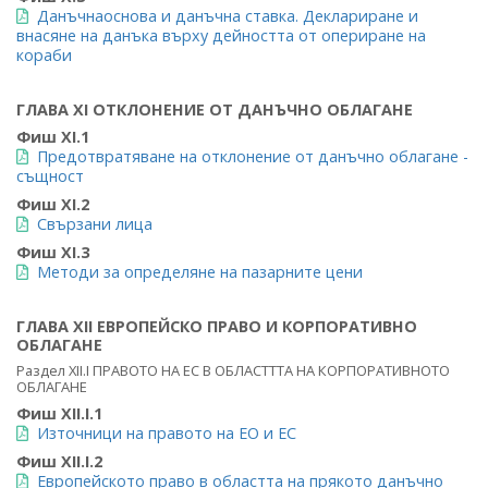
Данъчнаоснова и данъчна ставка. Деклариране и
внасяне на данъка върху дейността от опериране на
кораби
ГЛАВА XI ОТКЛОНЕНИЕ ОТ ДАНЪЧНО ОБЛАГАНЕ
Фиш XI.1
Предотвратяване на отклонение от данъчно облагане -
същност
Фиш XI.2
Свързани лица
Фиш XI.3
Методи за определяне на пазарните цени
ГЛАВА XII ЕВРОПЕЙСКО ПРАВО И КОРПОРАТИВНО
ОБЛАГАНЕ
Раздел XII.I ПРАВОТО НА ЕС В ОБЛАСТТТА НА КОРПОРАТИВНОТО
ОБЛАГАНЕ
Фиш XII.I.1
Източници на правото на ЕО и ЕС
Фиш XII.I.2
Европейското право в областта на прякото данъчно