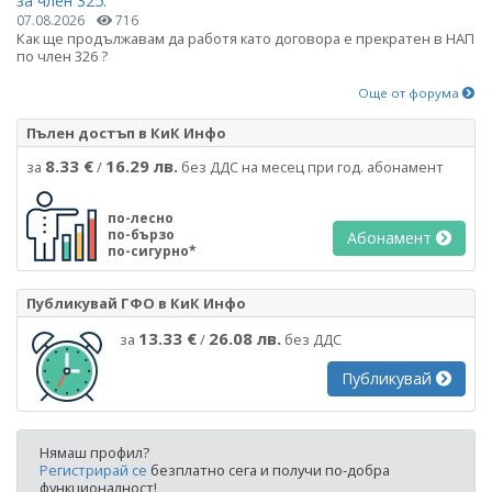
за член 325.
07.08.2026
716
Как ще продължавам да работя като договора е прекратен в НАП
по член 326 ?
Още от форума
Пълен достъп в КиК Инфо
8.33 €
16.29 лв.
за
/
без ДДС на месец при год. абонамент
по-лесно
по-бързо
Абонамент
по-сигурно*
Публикувай ГФО в КиК Инфо
13.33 €
26.08 лв.
за
/
без ДДС
Публикувай
Нямаш профил?
Регистрирай се
безплатно сега и получи по-добра
функционалност!