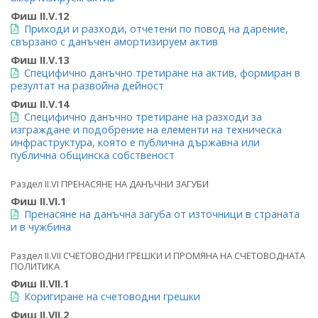
Фиш II.V.12
Приходи и разходи, отчетени по повод на дарение,
свързано с данъчен амортизируем актив
Фиш II.V.13
Специфично данъчно третиране на актив, формиран в
резултат на развойна дейност
Фиш II.V.14
Специфично данъчно третиране на разходи за
изграждане и подобрение на елементи на техническа
инфраструктура, която е публична държавна или
публична общинска собственост
Раздел II.VI ПРЕНАСЯНЕ НА ДАНЪЧНИ ЗАГУБИ
Фиш II.VI.1
Пренасяне на данъчна загуба от източници в страната
и в чужбина
Раздел II.VII СЧЕТОВОДНИ ГРЕШКИ И ПРОМЯНА НА СЧЕТОВОДНАТА
ПОЛИТИКА
Фиш II.VII.1
Коригиране на счетоводни грешки
Фиш II.VII.2