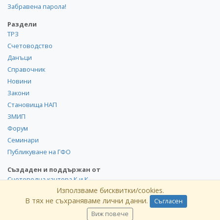
Забравена парола!
Раздели
ТРЗ
Счетоводство
Данъци
Справочник
Новини
Закони
Становища НАП
ЗМИП
Форум
Семинари
Публикуване на ГФО
Създаден и поддържан от
Счетоводна кантора К и К
Използваме бисквитки/cookies.
В тях не съхраняваме лични данни.
Съгласен
©
kik
.info
2008-2026 Всички права запазени. Използването и
публикуването на част или цялото съдържание на сайта
Виж повече
без разрешение от КиK.БГ е забранено.