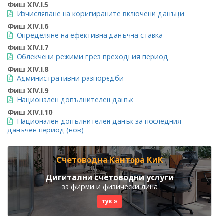
Фиш XIV.I.5
Изчисляване на коригираните включени данъци
Фиш XIV.I.6
Определяне на ефективна данъчна ставка
Фиш XIV.I.7
Облекчени режими през преходния период
Фиш XIV.I.8
Административни разпоредби
Фиш XIV.I.9
Национален допълнителен данък
Фиш XIV.I.10
Национален допълнителен данък за последния
данъчен период (нов)
Счетоводна Кантора КиК
Дигитални счетоводни услуги
за фирми и физически лица
тук »