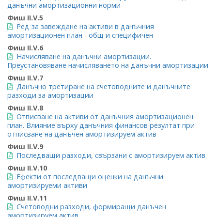
данъчни амортизационни норми
Фиш II.V.5
Ред за завеждане на активи в данъчния
амортизационен план - общ и специфичен
Фиш II.V.6
Начисляване на данъчни амортизации.
Преустановяване начисляването на данъчни амортизации
Фиш II.V.7
Данъчно третиране на счетоводните и данъчните
разходи за амортизации
Фиш II.V.8
Отписване на активи от данъчния амортизационен
план. Влияние върху данъчния финансов резултат при
отписване на данъчен амортизируем актив
Фиш II.V.9
Последващи разходи, свързани с амортизируем актив
Фиш II.V.10
Ефекти от последващи оценки на данъчни
амортизируеми активи
Фиш II.V.11
Счетоводни разходи, формиращи данъчен
амортизируем актив