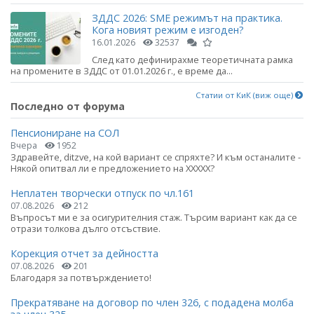
ЗДДС 2026: SME режимът на практика.
Кога новият режим е изгоден?
16.01.2026
32537
След като дефинирахме теоретичната рамка
на промените в ЗДДС от 01.01.2026 г., е време да...
Статии от КиК (виж още)
Последно от форума
Пенсиониране на СОЛ
Вчера
1952
Здравейте, ditzve, на кой вариант се спряхте? И към останалите -
Някой опитвал ли е предложението на ХХХХХ?
Неплатен творчески отпуск по чл.161
07.08.2026
212
Въпросът ми е за осигурителния стаж. Търсим вариант как да се
отрази толкова дълго отсъствие.
Корекция отчет за дейността
07.08.2026
201
Благодаря за потвърждението!
Прекратяване на договор по член 326, с подадена молба