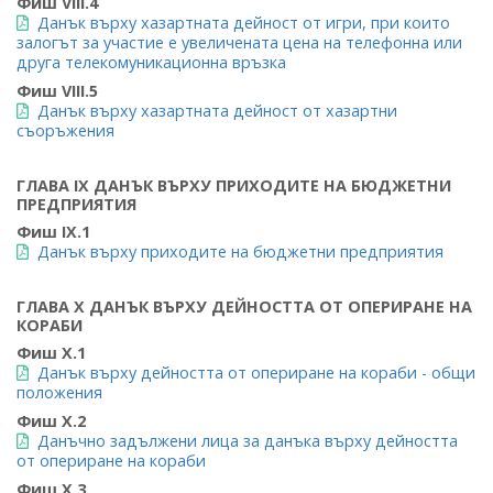
Фиш VIII.4
Данък върху хазартната дейност от игри, при които
залогът за участие е увеличената цена на телефонна или
друга телекомуникационна връзка
Фиш VIII.5
Данък върху хазартната дейност от хазартни
съоръжения
ГЛАВА IX ДАНЪК ВЪРХУ ПРИХОДИТЕ НА БЮДЖЕТНИ
ПРЕДПРИЯТИЯ
Фиш IX.1
Данък върху приходите на бюджетни предприятия
ГЛАВА X ДАНЪК ВЪРХУ ДЕЙНОСТТА ОТ ОПЕРИРАНЕ НА
КОРАБИ
Фиш X.1
Данък върху дейността от опериране на кораби - общи
положения
Фиш X.2
Данъчно задължени лица за данъка върху дейността
от опериране на кораби
Фиш X.3