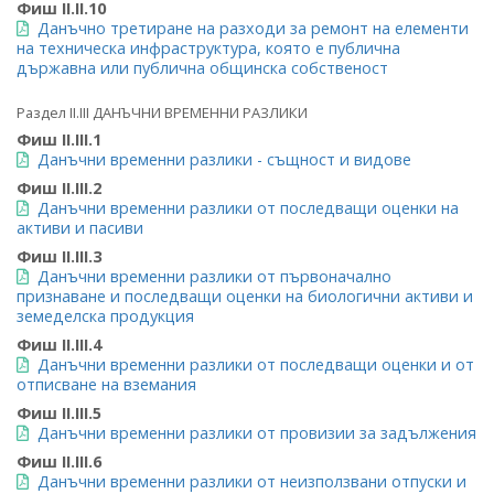
Фиш II.II.10
Данъчно третиране на разходи за ремонт на елементи
на техническа инфраструктура, която е публична
държавна или публична общинска собственост
Раздел II.III ДАНЪЧНИ ВРЕМЕННИ РАЗЛИКИ
Фиш II.III.1
Данъчни временни разлики - същност и видове
Фиш II.III.2
Данъчни временни разлики от последващи оценки на
активи и пасиви
Фиш II.III.3
Данъчни временни разлики от първоначално
признаване и последващи оценки на биологични активи и
земеделска продукция
Фиш II.III.4
Данъчни временни разлики от последващи оценки и от
отписване на вземания
Фиш II.III.5
Данъчни временни разлики от провизии за задължения
Фиш II.III.6
Данъчни временни разлики от неизползвани отпуски и