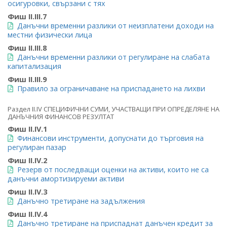
осигуровки, свързани с тях
Фиш II.III.7
Данъчни временни разлики от неизплатени доходи на
местни физически лица
Фиш II.III.8
Данъчни временни разлики от регулиране на слабата
капитализация
Фиш II.III.9
Правило за ограничаване на приспадането на лихви
Раздел II.IV СПЕЦИФИЧНИ СУМИ, УЧАСТВАЩИ ПРИ ОПРЕДЕЛЯНЕ НА
ДАНЪЧНИЯ ФИНАНСОВ РЕЗУЛТАТ
Фиш II.IV.1
Финансови инструменти, допуснати до търговия на
регулиран пазар
Фиш II.IV.2
Резерв от последващи оценки на активи, които не са
данъчни амортизируеми активи
Фиш II.IV.3
Данъчно третиране на задължения
Фиш II.IV.4
Данъчно третиране на приспаднат данъчен кредит за