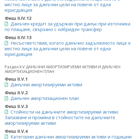
местно лице за данъчни цели на повече от една
юрисдикция
Фиш II.IV.12
Данъчен кредит за удържан при данък при източника
по плащане, свързано с хибриден трансфер
Фиш II.IV.13
Несъответствия, когато данъчно задълженото лице е
местно лице за данъчни цели на повече от една
юрисдикция
Раздел II.V ДАНЪЧНИ АМОРТИЗИРУЕМИ АКТИВИ И ДАНЪЧЕН
АМОРТИЗАЦИОНЕН ПЛАН
Фиш II.V.1
Данъчни амортизируеми активи
Фиш II.V.2
Данъчен амортизационен план
Фиш II.V.3
Стойности на данъчните амортизируеми активи.
Запазване и промяна в стойностите на данъчните
амортизируеми активи
Фиш II.V.4
Категории данъчни амортизируеми активи и годишни