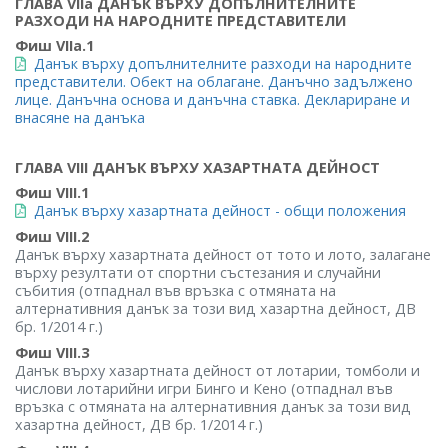
ГЛАВА VIIа ДАНЪК ВЪРХУ ДОПЪЛНИТЕЛНИТЕ
РАЗХОДИ НА НАРОДНИТЕ ПРЕДСТАВИТЕЛИ
Фиш VIIa.1
Данък върху допълнителните разходи на народните
представители. Обект на облагане. Данъчно задължено
лице. Данъчна основа и данъчна ставка. Деклариране и
внасяне на данъка
ГЛАВА VIII ДАНЪК ВЪРХУ ХАЗАРТНАТА ДЕЙНОСТ
Фиш VIII.1
Данък върху хазартната дейност - общи положения
Фиш VIII.2
Данък върху хазартната дейност от тото и лото, залагане
върху резултати от спортни състезания и случайни
събития (отпаднал във връзка с отмяната на
алтернативния данък за този вид хазартна дейност, ДВ
бр. 1/2014 г.)
Фиш VIII.3
Данък върху хазартната дейност от лотарии, томболи и
числови лотарийни игри Бинго и Кено (отпаднал във
връзка с отмяната на алтернативния данък за този вид
хазартна дейност, ДВ бр. 1/2014 г.)