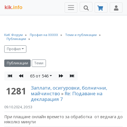
kik
.info
КиК Форум
Профил на ХХХХХ
Теми и публикации
Публикации
Профил
Публикации
Теми
65 от 546
Заплати, осигуровки, болнични,
1281
майчинство
»
Re: Подаване на
декларация 7
09.10.2024, 20:53
При плащане онлайн времето за обработка от веднага до
няколко минути