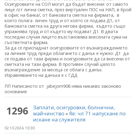
Осигуровките на СОЛ могат да бъдат внесени: от самото
лице /от лична сметка, през виртуален ПОС на НАП, в брой
в офис на банка/, от банковата сметка на фирмата, в
която полага личен труд и от която се подава Д1, от
банковата сметка на друга негова фирма, където също
упражнява труд и от където му подават Д1. В двата
последни случая лицето възстановява внесената сума на
съответната фирма.
За да се приспаднат осигуровките от възнаграждението
за личния труд преди облагането с данък е нужно: Д1 да
се подава от тази фирма и осигуровките да са внесени от
сметката на тази фирма. В противен случай цялото
възнаграждение за месеца се облага с данък.
Изравняването на данъка е с ГДД
ПП Написаното от jabejom908 няма никакво законово
основание
Заплати, осигуровки, болнични,
1296
майчинство
»
Re: чл 71 напускане по
искане на служителя
02.10.2024, 10:30