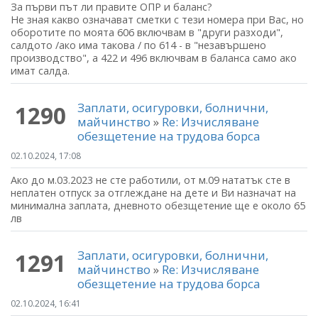
За първи път ли правите ОПР и баланс?
Не зная какво означават сметки с тези номера при Вас, но
оборотите по моята 606 включвам в "други разходи",
салдото /ако има такова / по 614 - в "незавършено
производство", а 422 и 496 включвам в баланса само ако
имат салда.
Заплати, осигуровки, болнични,
1290
майчинство
»
Re: Изчисляване
обезщетение на трудова борса
02.10.2024, 17:08
Ако до м.03.2023 не сте работили, от м.09 нататък сте в
неплатен отпуск за отглеждане на дете и Ви назначат на
минимална заплата, дневното обезщетение ще е около 65
лв
Заплати, осигуровки, болнични,
1291
майчинство
»
Re: Изчисляване
обезщетение на трудова борса
02.10.2024, 16:41