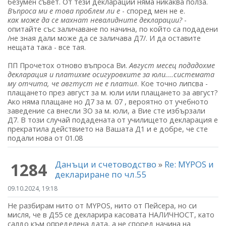
безумен съвет. От тези декларации няма никаква полза.
Въпроса ми е това проблем ли е
- според мен не е.
как може да се махнат невалидните декларации?
-
опитайте със заличаване по начина, по който са подадени
/не зная дали може да се заличава Д7/. И да оставите
нещата така - все тая.
ПП Прочетох отново въпроса Ви.
Август месец подадохме
декларация и платихме осигуровките за юли....системата
му отчита, че авгтуст не е платил
. Кое точно липсва -
плащането през август за м. юли или плащането за август?
Ако няма плащане но Д7 за м. 07 , вероятно от учебното
заведение са внесли ЗО за м. юли, а Вие сте избързали
Д7. В този случай подадената от училището декларация е
прекратила действието на Вашата Д1 и е добре, че сте
подали нова от 01.08
Данъци и счетоводство
»
Re: MYPOS и
1284
деклариране по чл.55
09.10.2024, 19:18
Не разбирам нито от MYPOS, нито от Пейсера, но си
мисля, че в Д55 се декларира касовата НАЛИЧНОСТ, като
салдо към определена дата, а не според начина на