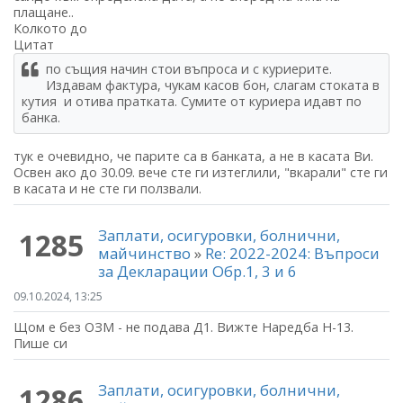
плащане..
Колкото до
Цитат
по същия начин стои въпроса и с куриерите.
Издавам фактура, чукам касов бон, слагам стоката в
кутия и отива пратката. Сумите от куриера идавт по
банка.
тук е очевидно, че парите са в банката, а не в касата Ви.
Освен ако до 30.09. вече сте ги изтеглили, "вкарали" сте ги
в касата и не сте ги ползвали.
Заплати, осигуровки, болнични,
1285
майчинство
»
Re: 2022-2024: Въпроси
за Декларации Обр.1, 3 и 6
09.10.2024, 13:25
Щом е без ОЗМ - не подава Д1. Вижте Наредба Н-13.
Пише си
Заплати, осигуровки, болнични,
1286