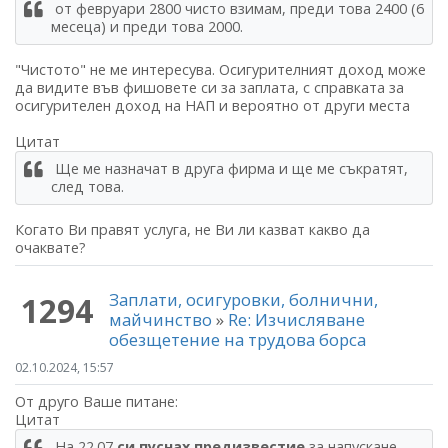
от февруари 2800 чисто взимам, преди това 2400 (6
месеца) и преди това 2000.
"Чистото" не ме интересува. Осигурителният доход може
да видите във фишовете си за заплата, с справката за
осигурителен доход на НАП и вероятно от други места
Цитат
Ще ме назначат в друга фирма и ще ме съкратят,
след това.
Когато Ви правят услуга, не Ви ли казват какво да
очаквате?
Заплати, осигуровки, болнични,
1294
майчинство
»
Re: Изчисляване
обезщетение на трудова борса
02.10.2024, 15:57
От друго Ваше питане:
Цитат
На 22.07
си пуснах предизвестие
за напускане.