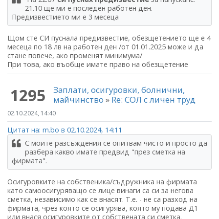
21.10 ще ми е последен работен ден.
Предизвестието ми е 3 месеца
Щом сте СИ пуснала предизвестие, обезщетението ще е 4
месеца по 18 лв на работен ден /от 01.01.2025 може и да
стане повече, ако променят минимума/
При това, ако въобще имате право на обезщетение
Заплати, осигуровки, болнични,
1295
майчинство
»
Re: СОЛ с личен труд
02.10.2024, 14:40
Цитат на: m.bo в 02.10.2024, 14:11
С моите разсъждения се опитвам чисто и просто да
разбера какво имате предвид "през сметка на
фирмата".
Осигуровките на собственика/съдружника на фирмата
като самоосигуряващо се лице винаги са си за негова
сметка, независимо как се внасят. Т.е. - не са разход на
фирмата, чрез която се осигурява, която му подава Д1
или внася осигуровките от собствената си сметка.