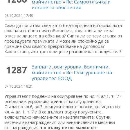
майчинство
»
Re: Самоотлъчка и
искане за обяснения
08.10.2024, 17:49
Само да попитам: след като бъде връчена нотариалната
покана и отново няма обяснения, това счита ли се за
отказ на лицето да обяснява? Счита ли се тази стъпка от
процедурата премината и може ли спокойно да се
премине към самото прекратяване на договора?
Какво става, ако трето лице се разпише като получател?
Заплати, осигуровки, болнични,
1287
майчинство
»
Re: Осигуряване на
управител ЕООД
07.10.2024, 19:21
Управителят подлежи на осигуряване по чл. 4, ал.1, т. 7 -
основание: упражнява дейност като управител
Съгласно чл.6, ал.3 осигурителните вноски за лицата по
чл. 4, ал. 1, т. 7 и 8 се дължат върху получените,
включително начислените и неизплатените, брутни
месечни възнаграждения или неначислените месечни
възнаграждения,
но върху не по-малко от