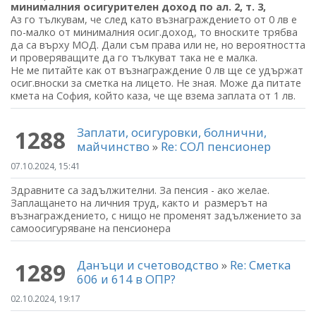
минималния осигурителен доход по ал. 2, т. 3,
Аз го тълкувам, че след като възнаграждението от 0 лв е
по-малко от минималния осиг.доход, то вноските трябва
да са върху МОД. Дали съм права или не, но вероятността
и проверяващите да го тълкуват така не е малка.
Не ме питайте как от възнаграждение 0 лв ще се удържат
осиг.вноски за сметка на лицето. Не зная. Може да питате
кмета на София, който каза, че ще взема заплата от 1 лв.
Заплати, осигуровки, болнични,
1288
майчинство
»
Re: СОЛ пенсионер
07.10.2024, 15:41
Здравните са задължителни. За пенсия - ако желае.
Заплащането на личния труд, както и размерът на
възнаграждението, с нищо не променят задължението за
самоосигуряване на пенсионера
Данъци и счетоводство
»
Re: Сметка
1289
606 и 614 в ОПР?
02.10.2024, 19:17