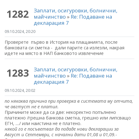
Заплати, осигуровки, болнични,
1282
майчинство
»
Re: Подаване на
декларация 7
09.10.2024, 20:20
Проверете първо в История на плащанията, после
банковата си сметка - дали парите са излезли, накрая
идете на място в НАП банковото извлечение
Заплати, осигуровки, болнични,
1283
майчинство
»
Re: Подаване на
декларация 7
09.10.2024, 20:02
по някаква причина при проверка в системата му отчита,
че авгтуст не е платил.
Причините може да са две: некоректно попълнено
платежно /грешна банкова сметка, грешно или липсващо
ЕГН, ..../ или наистина не е платено.
някой го е посъветвал да подаде нови декларации за
Август и Септември, с начални дати 01,08 и 01,09.
-