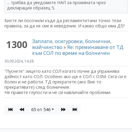
... трябва да уведомите НАП за промяната чрез
декларация образец 5.
Бихте ли посочили къде да регламентитани точно тези
правила, за да не сме в неведение. И какво общо има Д5?
Заплати, осигуровки, болнични,
1300
майчинство
»
Re: преминаване от ТД
към СОЛ по време на болничен
30.09.2024, 14:28
"Пуснете" лицето като СОЛ когато почне да упражнява
дейност като СОЛ. Особено ако ще е СОЛ с ОЗМ. Сега си е
болен и не работи. ТД прекратете (ако Вие то
прекратявате) след болничния.
Не правете глупости и не си навличайте проблеми.
65 от 546