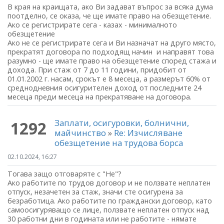
В края на краищата, ако Ви задават въпрос за всяка дума
поотделно, се оказа, че ще имате право на обезщетение.
Ако се регистрирате сега - казах - минималното
обезщетение
Ако не се регистрирате сега и Ви назначат на друго място,
прекратят договора по подходящ начин и направят това
разумно - ще имате право на обезщетение според стажа и
дохода. При стаж от 7 до 11 години, придобит от
01.01.2002 г. насам, срокът е 8 месеца, а размерът 60% от
среднодневния осигурителен доход от последните 24
месеца преди месеца на прекратяване на договора.
Заплати, осигуровки, болнични,
1292
майчинство
»
Re: Изчисляване
обезщетение на трудова борса
02.10.2024, 16:27
Тогава защо отговаряте с "Не"?
Ако работите по трудов договор и не ползвате неплатен
отпуск, незачетен за стаж, значи сте осигурена за
безработица. Ако работите по граждански договор, като
самоосигуряващо се лице, ползвате неплатен отпуск над
30 работни дни в годината или не работите - нямате