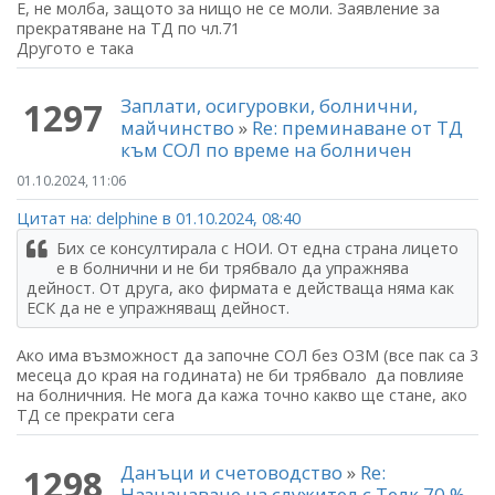
Е, не молба, защото за нищо не се моли. Заявление за
прекратяване на ТД по чл.71
Другото е така
Заплати, осигуровки, болнични,
1297
майчинство
»
Re: преминаване от ТД
към СОЛ по време на болничен
01.10.2024, 11:06
Цитат на: delphine в 01.10.2024, 08:40
Бих се консултирала с НОИ. От една страна лицето
е в болнични и не би трябвало да упражнява
дейност. От друга, ако фирмата е действаща няма как
ЕСК да не е упражняващ дейност.
Ако има възможност да започне СОЛ без ОЗМ (все пак са 3
месеца до края на годината) не би трябвало да повлияе
на болничния. Не мога да кажа точно какво ще стане, ако
ТД се прекрати сега
Данъци и счетоводство
»
Re:
1298
Назначаване на служител с Телк 70 %