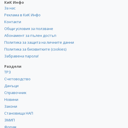
КиК Инфо
За нас
Реклама в КиК Инфо
Контакти
Общи условия за ползване
Абонамент за пълен достъп
Политика за защита на личните данни
Политика за бисквитките (cookies)
Забравена парола!
Раздели
ТРЗ
Счетоводство
Данъци
Справочник
Новини
Закони
Становища НАП
ЗМИП
Форум