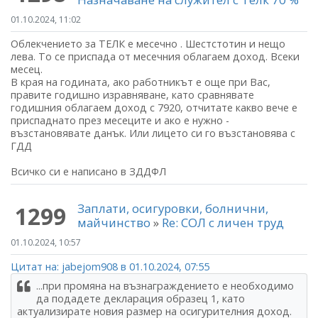
01.10.2024, 11:02
Облекчението за ТЕЛК е месечно . Шестстотин и нещо
лева. То се приспада от месечния облагаем доход. Всеки
месец.
В края на годината, ако работникът е още при Вас,
правите годишно изравняване, като сравнявате
годишния облагаем доход с 7920, отчитате какво вече е
приспаднато през месеците и ако е нужно -
възстановявате данък. Или лицето си го възстановява с
ГДД
Всичко си е написано в ЗДДФЛ
Заплати, осигуровки, болнични,
1299
майчинство
»
Re: СОЛ с личен труд
01.10.2024, 10:57
Цитат на: jabejom908 в 01.10.2024, 07:55
...при промяна на възнаграждението е необходимо
да подадете декларация образец 1, като
актуализирате новия размер на осигурителния доход.