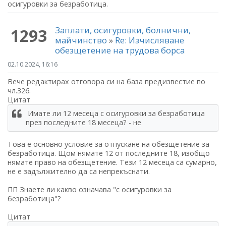
осигуровки за безработица.
Заплати, осигуровки, болнични,
1293
майчинство
»
Re: Изчисляване
обезщетение на трудова борса
02.10.2024, 16:16
Вече редактирах отговора си на база предизвестие по
чл.326.
Цитат
Имате ли 12 месеца с осигуровки за безработица
през последните 18 месеца? - не
Това е основно условие за отпускане на обезщетение за
безработица. Щом нямате 12 от последните 18, изобщо
нямате право на обезщетение. Тези 12 месеца са сумарно,
не е задължително да са непрекъснати.
ПП Знаете ли какво означава "с осигуровки за
безработица"?
Цитат