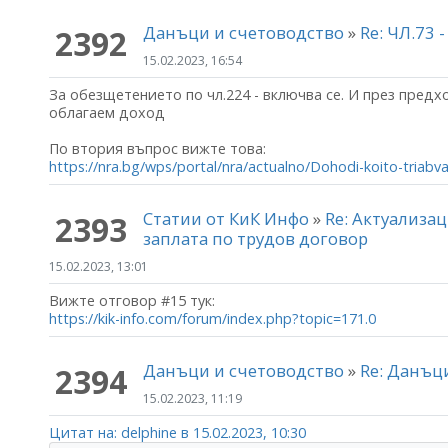
Данъци и счетоводство
»
Re: ЧЛ.73
2392
15.02.2023, 16:54
За обезщетението по чл.224 - включва се. И през предх
облагаем доход
По втория въпрос вижте това:
https://nra.bg/wps/portal/nra/actualno/Dohodi-koito-triabv
Статии от КиК Инфо
»
Re: Актуализа
2393
заплата по трудов договор
15.02.2023, 13:01
Вижте отговор #15 тук:
https://kik-info.com/forum/index.php?topic=171.0
Данъци и счетоводство
»
Re: Данъц
2394
15.02.2023, 11:19
Цитат на: delphine в 15.02.2023, 10:30