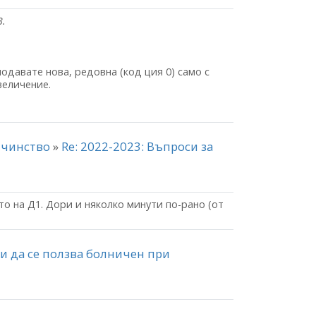
3.
подавате нова, редовна (код ция 0) само с
величение.
айчинство
»
Re: 2022-2023: Въпроси за
о на Д1. Дори и няколко минути по-рано (от
ли да се ползва болничен при