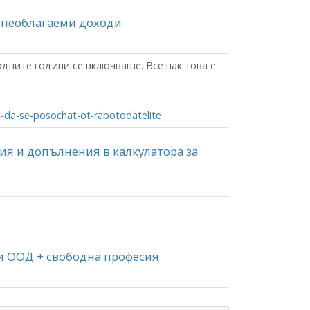
 - необлагаеми доходи
одните години се включваше. Все пак това е
a-da-se-posochat-ot-rabotodatelite
ция и допълнения в калкулатора за
и ООД + свободна професия