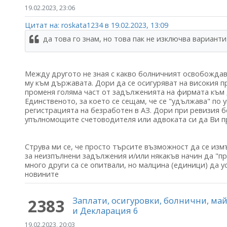
19.02.2023, 23:06
Цитат на: roskata1234 в 19.02.2023, 13:09
да това го знам, но това пак не изключва варианти
Между другото не зная с какво болничният освобождав
му към държавата. Дори да се осигуряват на високия пр
променя голяма част от задълженията на фирмата към д
Единственото, за което се сещам, че се "удължава" по 
регистрацията на безработен в АЗ. Дори при ревизия б
упълномощите счетоводителя или адвоката си да Ви п
Струва ми се, че просто търсите възможност да се изм
за неизпълнени задължения и/или някакъв начин да "пре
много други са се опитвали, но малцина (единици) да у
новините
Заплати, осигуровки, болнични, м
2383
и Декларация 6
19.02.2023, 20:03