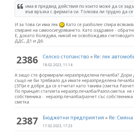
има в предвид действия по които може да се зад
във връзка с фирмата си. Толкова ли трудно да с
И за това си има лек
Като се разболее спира всякакв
спиране на самоосигуряването. Като оздравее - обратн
Е, докато боледува, никой не освобождава счетоводите
ДДС, Д1 и Д6.
Селско стопанство
»
Re: лек автомо
2386
18.02.2023, 11:14
А защо сте формирали неразпределена печалба? Дори да
също не би трябвало да имате неразпределена печалба 
(ЗП)и е добре да се отчитат като такива (сметка Разчет
По принцип статията неразпр.печалба/Разпл.сметка не 
собственика - неразпр.печалба/разчет със собственика
сметка
Бюджетни предприятия
»
Re: Смяна
2387
17.02.2023, 17:23