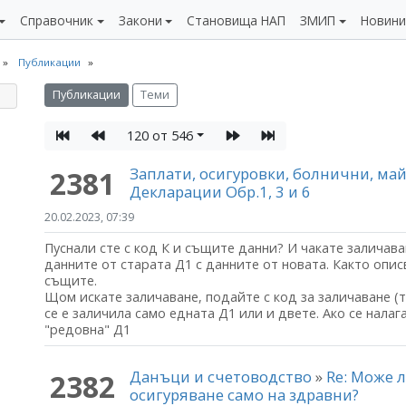
Справочник
Закони
Становища НАП
ЗМИП
Новин
Публикации
Публикации
Теми
120 от 546
Заплати, осигуровки, болнични, м
2381
Декларации Обр.1, 3 и 6
20.02.2023, 07:39
Пуснали сте с код К и същите данни? И чакате заличава
данните от старата Д1 с данните от новата. Както описв
същите.
Щом искате заличаване, подайте с код за заличаване (
се е заличила само едната Д1 или и двете. Ако се нала
"редовна" Д1
Данъци и счетоводство
»
Re: Може 
2382
осигуряване само на здравни?