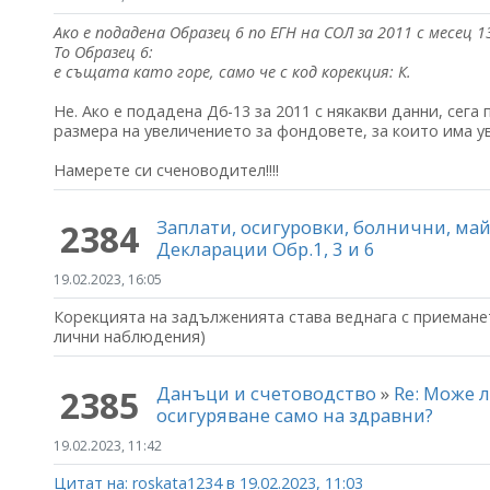
Ако е подадена Образец 6 по ЕГН на СОЛ за 2011 с месец 1
То Образец 6:
е същата като горе, само че с код корекция: К.
Не. Ако е подадена Д6-13 за 2011 с някакви данни, сега 
размера на увеличението за фондовете, за които има у
Намерете си сченоводител!!!!
Заплати, осигуровки, болнични, м
2384
Декларации Обр.1, 3 и 6
19.02.2023, 16:05
Корекцията на задълженията става веднага с приеманет
лични наблюдения)
Данъци и счетоводство
»
Re: Може 
2385
осигуряване само на здравни?
19.02.2023, 11:42
Цитат на: roskata1234 в 19.02.2023, 11:03