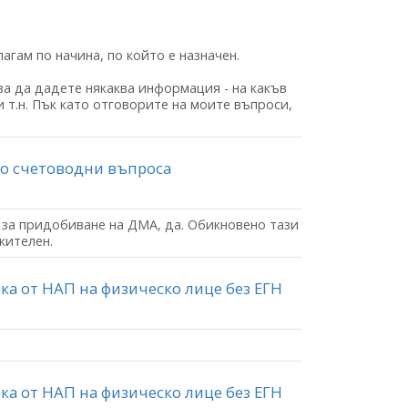
агам по начина, по който е назначен.
ва да дадете някаква информация - на какъв
и т.н. Пък като отговорите на моите въпроси,
ко счетоводни въпроса
 за придобиване на ДМА, да. Обикновено тази
жителен.
рка от НАП на физическо лице без ЕГН
рка от НАП на физическо лице без ЕГН