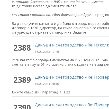
е намирам декларация в НАП с която да сменя името
Къде точно искате да смените името?
как става смяната от един директор на друг?
- предпол
За да получите какъвто и да било отговор, първо тряб
договор е този директор, на какво основание се сменя 
сигурно ще откриете отговор и на Вашите
Данъци и счетоводство
»
Re: Някол
2388
16.02.2023, 17:46
210/304 като операция възможна ли е?
- Щом 210 е Р-ди
сметка е в група 61, но сметкоплана отдавна не е задъл
Данъци и счетоводство
»
Re: Прове
2389
15.02.2023, 20:50
Вижте също ДР , параграф 1, т.22
Данъци и счетоводство
»
Re: Прове
2390