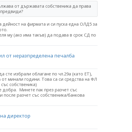
ължава от държавата собственика да права
е предвиди?
а дейност на фирмата и си пуска една ОЛД5 за
ото.
ля му (ако има такъв) да подава в срок СД по
бил от неразпределена печалба
 сте избрали облагане по чл.29а (като ЕТ),
от минали години. Това са си средства на ФЛ
 със собственика)
е добра. Минете пак през разчет със
 и после разчет със собственика/банкова
 на директор