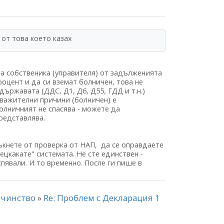
 от това което казах
а собственика (управителя) от задълженията
оцент и да си вземат болничен, това не
ържавата (ДДС, Д1, Д6, Д55, ГДД и т.н.)
уважителни причини (болничен) е
олничният не спасява - можете да
редставлява.
ъкнете от проверка от НАП, да се оправдаете
цкакате" системата. Не сте единствен -
спявали. И то временно. После ги пише в
айчинство
»
Re: Проблем с Декларация 1