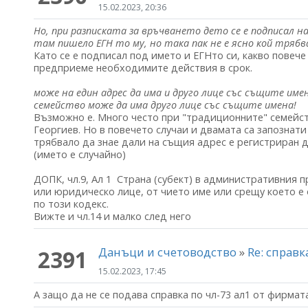
15.02.2023, 20:36
Но, при разписката за връчването дето се е подписал на
там пишело ЕГН то му, но така пак не е ясно кой трябв
Като се е подписал под името и ЕГНто си, какво повеч
предприеме необходимите действия в срок.
може на един адрес да има и друго лице със същите им
семейство може да има друго лице със същите имена!
Възможно е. Много често при "традиционните" семейств
Георгиев. Но в повечето случаи и двамата са запознати
трябвало да знае дали на същия адрес е регистриран
(името е случайно)
ДОПК, чл.9, Ал 1 Страна (субект) в административния про
или юридическо лице, от чието име или срещу което 
по този кодекс.
Вижте и чл.14 и малко след него
Данъци и счетоводство
»
Re: справк
2391
15.02.2023, 17:45
А защо да не се подава справка по чл-73 ал1 от фирмат