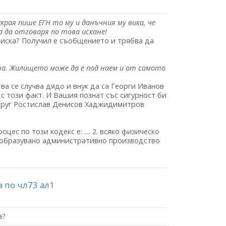
края пише ЕГН то му и данъчния му вика, че
а да отговаря по това искане!
е иска? Получил е съобщението и трябва да
ена. Жилището може да е под наем и от самото
а се случва дядо и внук да са Георги Иванов
 с този факт. И Вашия познат със сигурност би
 друг Ростислав Денисов Хаджидимитров
цес по този кодекс е: .... 2. всяко физическо
е образувано административно производство
а по чл73 ал1
а?