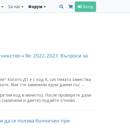
и
За нас
Форум
Вход
айчинство
»
Re: 2022-2023: Въпроси за
не? Когато Д1 е с код К, системата замества
ате, Вие сте заменили едни данни със ....
третия код в менюто). После проверете дали
га (заличени и двете) подайте отново
ли да се ползва болничен при