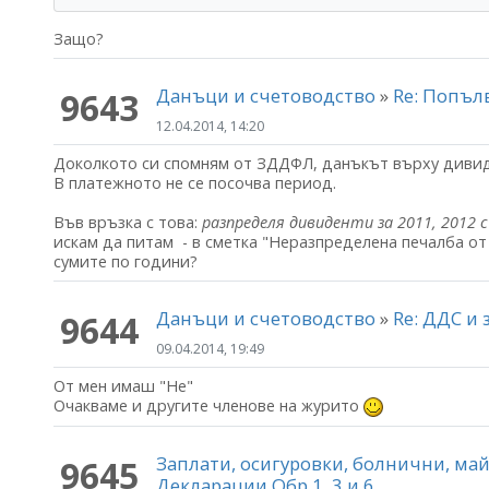
Защо?
Данъци и счетоводство
»
Re: Попъл
9643
12.04.2014, 14:20
Доколкото си спомням от ЗДДФЛ, данъкът върху дивид
В платежното не се посочва период.
Във връзка с това:
разпределя дивиденти за 2011, 2012 
искам да питам - в сметка "Неразпределена печалба о
сумите по години?
Данъци и счетоводство
»
Re: ДДС и
9644
09.04.2014, 19:49
От мен имаш "Не"
Очакваме и другите членове на журито
Заплати, осигуровки, болнични, м
9645
Декларации Обр.1, 3 и 6