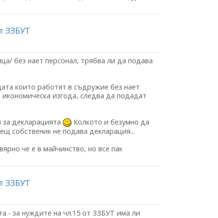
от ЗЗБУТ
а/ без нает персонал, трябва ли да подава
цата които работят в съдружие без нает
т икономическа изгода, следва да подадат
и за декларацията
Колкото и безумно да
ещ собственик не подава декларация...
вярно че е в майчинство, но все пак
от ЗЗБУТ
а - за нуждите на чл.15 от ЗЗБУТ има ли