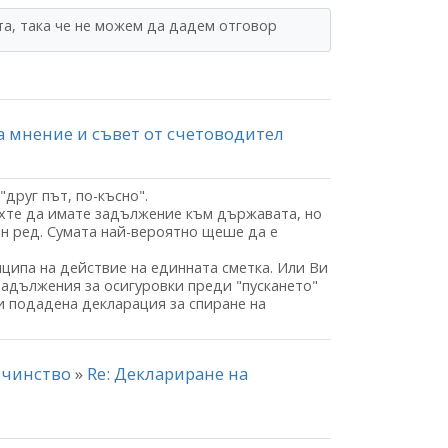
а, така че не можем да дадем отговор
за мнение и съвет от счетоводител
друг път, по-късно".
яхте да имате задължение към държавата, но
ин ред. Сумата най-вероятно щеше да е
ципа на действие на единната сметка. Или Ви
и задължения за осигуровки преди "пускането"
и подадена декларация за спиране на
айчинство
»
Re: Деклариране на