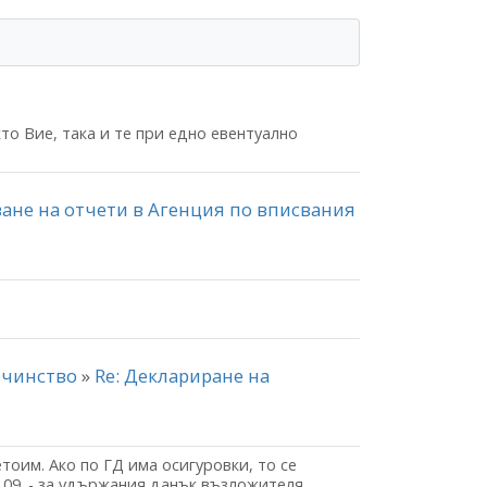
то Вие, така и те при едно евентуално
ване на отчети в Агенция по вписвания
.
айчинство
»
Re: Деклариране на
оим. Ако по ГД има осигуровки, то се
.09. - за удържания данък възложителя