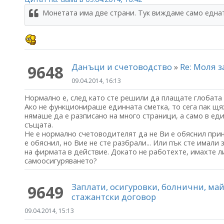
Монетата има две страни. Тук виждаме само еднат
Данъци и счетоводство
»
Re: Моля 
9648
09.04.2014, 16:13
Нормално е, след като сте решили да плащате глобата "
Ако не функционираше единната сметка, то сега пак щ
нямаше да е разписано на много страници, а само в ед
същата.
Не е нормално счетоводителят да не Ви е обяснил прин
е обяснил, но Вие не сте разбрали... Или пък сте имал
на фирмата в действие. Докато не работехте, имахте л
самоосигуряването?
Заплати, осигуровки, болнични, м
9649
стажантски договор
09.04.2014, 15:13