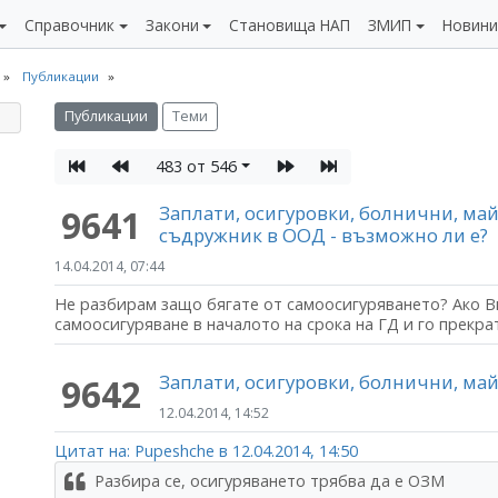
Справочник
Закони
Становища НАП
ЗМИП
Новин
Публикации
Публикации
Теми
483 от 546
Заплати, осигуровки, болнични, м
9641
съдружник в ООД - възможно ли е?
14.04.2014, 07:44
Не разбирам защо бягате от самоосигуряването? Ако В
самоосигуряване в началото на срока на ГД и го прекрат
Заплати, осигуровки, болнични, м
9642
12.04.2014, 14:52
Цитат на: Pupeshche в 12.04.2014, 14:50
Разбира се, осигуряването трябва да е ОЗМ