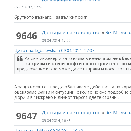
09.04.2014, 17:50
брутното възнагр. - задължит.осиг.
Данъци и счетоводство
»
Re: Моля 
9646
09.04.2014, 17:22
Цитат на: b_balevska в 09.04.2014, 17:07
Аз съм инженер и като вляза в нечий дом
не обяс
за кривите стени, кофти ново строителство 
предложение какво може да се направи и нося гаранци
А защо искаш от нас да обясняваме действията на хора
оценяваме факти и ситуации, с които не сме подробно 
Дори и в "Искрено и лично" търсят двете страни...
Данъци и счетоводство
»
Re: Моля 
9647
09.04.2014, 16:43
Цитат на: dalila в 09.04.2014, 16:42