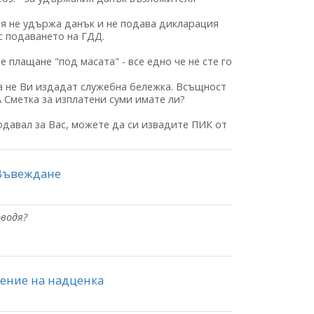
я не удържа данък и не подава дикларация
 с подаването на ГДД.
о е плащане "под масата" - все едно че не сте го
а не Ви издадат служебна бележка. Всъщност
 Сметка за изплатени суми имате ли?
одавал за Вас, можете да си извадите ПИК от
 Въвеждане
оводя?
ление на надценка