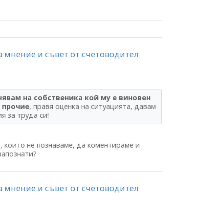
за мнение и съвет от счетоводител
нявам на собственика кой му е виновен
и прочие
, правя оценка на ситуацията, давам
я за труда си!
, които не познаваме, да коментираме и
запознати?
за мнение и съвет от счетоводител