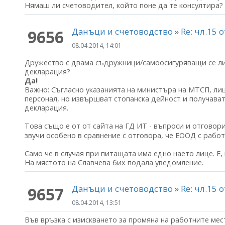
Нямаш ли счетоводител, който поне да те консултира?
Данъци и счетоводство
»
Re: чл.15 
9656
08.04.2014, 14:01
Дружество с двама съдружници/самоосигуряващи се лиц
декларация?
Да!
Важно: Съгласно указанията на министъра на МТСП, ли
персонал, но извършват стопанска дейност и получава
декларация.
Това също е от от сайта на ГД ИТ - въпроси и отговор
звучи особено в сравнение с отговора, че ЕООД с работ
Само че в случая при питащата има едно наето лице. Е, 
На мястото на Славчева бих подала уведомление.
Данъци и счетоводство
»
Re: чл.15 
9657
08.04.2014, 13:51
Във връзка с изискването за промяна на работните мест