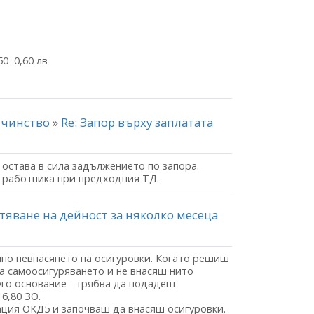
50=0,60 лв
00
айчинство
»
Re: Запор върху заплатата
 остава в сила задължението по запора.
а работника при предходния ТД.
атяване на дейност за няколко месеца
чно невнасянето на осигуровки. Когато решиш
а самоосигуряването и не внасяш нито
руго основание - трябва да подадеш
6,80 ЗО.
ция ОКД5 и започваш да внасяш осигуровки.