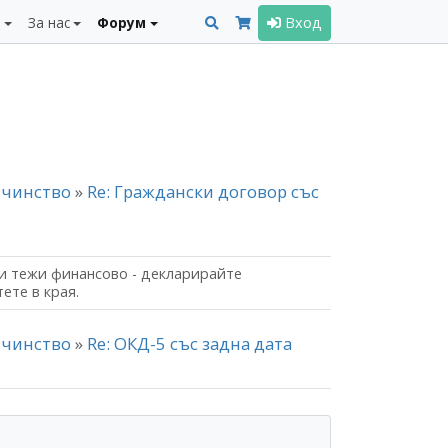
и
За нас
Форум
Вход
айчинство
»
Re: Граждански договор със
и тежи финансово - декларирайте
ете в края.
айчинство
»
Re: ОКД-5 със задна дата