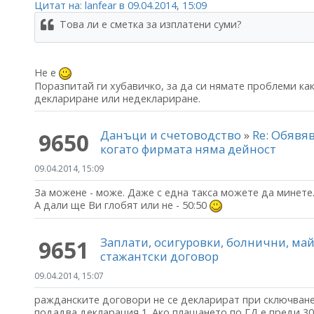
Цитат на: lanfear в 09.04.2014, 15:09
Това ли е сметка за изплатени суми?
Не е
Поразпитай ги хубавичко, за да си нямате проблеми как
деклариране или недеклариране.
Данъци и счетоводство
»
Re: Обявя
9650
когато фирмата няма дейност
09.04.2014, 15:09
За можене - може. Даже с една такса можете да минете
А дали ще Ви глобят или не - 50:50
Заплати, осигуровки, болнични, м
9651
стажантски договор
09.04.2014, 15:07
ражданските договори не се декларират при сключванет
подадва декларация 1. Ако плащането по ГД е преди 30