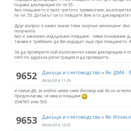
подава декларация по чл.55.
Ако плашането е през третото тримесечие, възложител
по чл. 55. Датъкът си го плащате Вие и го декларирате
Друг въпрос е какво значи това:
получих заплащане
. Ак
получил/а.
Ако е законово издържано плащане - няма основание д
такава е трябвало да Ви издадат още при плащането. А
За да проверите кой възложител какви декларации е п
НАП по адресна регистрация и да проверите.
Данъци и счетоводство
»
Re: ДМА -
9652
09.04.2014, 11:29
а самия ДА, за който имам само договор как да го осчет
Предполагам, че има и плащане
204/501 или 503
Данъци и счетоводство
»
Re: Изчис
9653
09.04.2014, 10:37