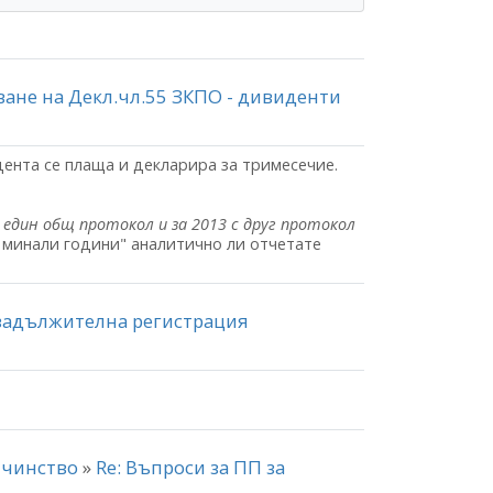
ване на Декл.чл.55 ЗКПО - дивиденти
ента се плаща и декларира за тримесечие.
с един общ протокол и за 2013 с друг протокол
т минали години" аналитично ли отчетате
 задължителна регистрация
айчинство
»
Re: Въпроси за ПП за