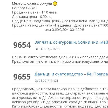
Много сложна формула
По-простичко:
Продажна цена - 1.10 лева
Доставна цена - 0.50 лв.
Надценка = Продажна цена - Доставна цена или 1,10-0,
Процент на надценката =Надценка : Доставна цена *1
или 0,60:0,50*100=120%
Заплати, осигуровки, болнични, м
9654
08.04.2014, 23:28
На Ваше мякто бих писала до ЧСИ и бих попитала дали
Предполагам, че сте писали писмо и при напускането н
Данъци и счетоводство
»
Re: Прекр
9655
08.04.2014, 14:21
Предполагам, че целта на спирането на дейността е то
да спреш дейността, подаваш декларация за спиране н
осигуровки, нито Д1. Ако не си здравноосигурена на д
декларация обр.7 и да започнеш сама да си внасяш по 1
Като възобновиш дейността -отново подаваш деклара